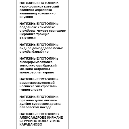
НАТЯЖНЫЕ ПОТОЛКИ в
наро-фоминск киевский
селятино апрелевке
калининец кокошкино
внуково
НАТЯЖНЫЕ ПОТОЛКИ в
подольске климовске
столбовая чехове серпухове
щербинке троицке
ватутинки
НАТЯЖНЫЕ ПОТОЛКИ в
видное домодедово белые
столбы барыбино
НАТЯЖНЫЕ ПОТОЛКИ в
люберцы малаховка
томилино октябрьский
мячково островцы
молоково лыткарино
НАТЯЖНЫЕ ПОТОЛКИ в
раменское жуковский
ногинске электросталь
черноголовке
НАТЯЖНЫЕ ПОТОЛКИ в
орехово-зуево ликино-
дулёво куровское дрезна
павловском посаде
НАТЯЖНЫЕ ПОТОЛКИ В
АЛЕКСАНДРОВЕ КИРЖАЧЕ
СТРУНИНО КОЛЬЧУГИНО
КАРАБАНОВО