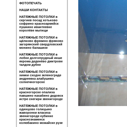
ФОТОПЕЧАТЬ
НАШИ КОНТАКТЫ
НАТЯЖНЫЕ ПОТОЛКИ в
сергиев посад хотьково
софрино красноармейск
пушкино ивантеевке
королёве мытищи
НАТЯЖНЫЕ ПОТОЛКИ в
щёлково фрязино фряново
загорянский свердловский
монино балашихе
НАТЯЖНЫЕ ПОТОЛКИ в
лобне долгопрудный икше
яхрома деденёво дмитрове
талдом дубне
НАТЯЖНЫЕ ПОТОЛКИ в
химки сходне зеленограде
андреевка алабушево
солнечногорске
НАТЯЖНЫЕ ПОТОЛКИ в
красногорске опалиха
павшино нахабино дедовск
истре снегири звенигороде
НАТЯЖНЫЕ ПОТОЛКИ в
одинцово голицыно
жаворонки власиха
звенигороде кубинке
краснознаменск
колюбакино можайске рузе