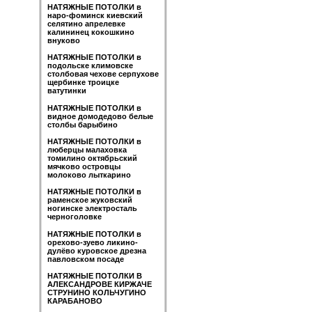
НАТЯЖНЫЕ ПОТОЛКИ в
наро-фоминск киевский
селятино апрелевке
калининец кокошкино
внуково
НАТЯЖНЫЕ ПОТОЛКИ в
подольске климовске
столбовая чехове серпухове
щербинке троицке
ватутинки
НАТЯЖНЫЕ ПОТОЛКИ в
видное домодедово белые
столбы барыбино
НАТЯЖНЫЕ ПОТОЛКИ в
люберцы малаховка
томилино октябрьский
мячково островцы
молоково лыткарино
НАТЯЖНЫЕ ПОТОЛКИ в
раменское жуковский
ногинске электросталь
черноголовке
НАТЯЖНЫЕ ПОТОЛКИ в
орехово-зуево ликино-
дулёво куровское дрезна
павловском посаде
НАТЯЖНЫЕ ПОТОЛКИ В
АЛЕКСАНДРОВЕ КИРЖАЧЕ
СТРУНИНО КОЛЬЧУГИНО
КАРАБАНОВО