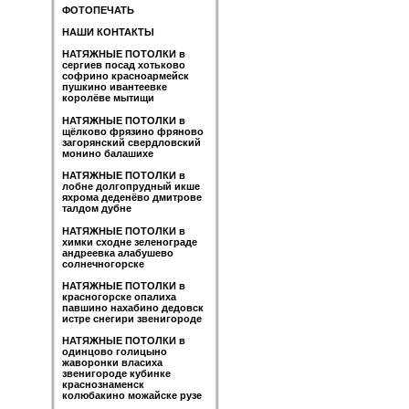
ФОТОПЕЧАТЬ
НАШИ КОНТАКТЫ
НАТЯЖНЫЕ ПОТОЛКИ в
сергиев посад хотьково
софрино красноармейск
пушкино ивантеевке
королёве мытищи
НАТЯЖНЫЕ ПОТОЛКИ в
щёлково фрязино фряново
загорянский свердловский
монино балашихе
НАТЯЖНЫЕ ПОТОЛКИ в
лобне долгопрудный икше
яхрома деденёво дмитрове
талдом дубне
НАТЯЖНЫЕ ПОТОЛКИ в
химки сходне зеленограде
андреевка алабушево
солнечногорске
НАТЯЖНЫЕ ПОТОЛКИ в
красногорске опалиха
павшино нахабино дедовск
истре снегири звенигороде
НАТЯЖНЫЕ ПОТОЛКИ в
одинцово голицыно
жаворонки власиха
звенигороде кубинке
краснознаменск
колюбакино можайске рузе